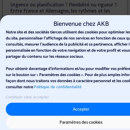
Urgence ou planification ? Flexibilité ou rigueur ?
Entre France et Allemagne, les rythmes et les
méthodes de travail peuvent s’opposer — au
Bienvenue chez AKB
risque de créer frustration, incompréhension et
surcharge mental
e
.
Notre site et des sociétés tierces utilisent des cookies pour optimiser 
Notre
coaching interculturel Allemagne
vous
du site, personnaliser l’affichage de nos services en fonction de ceux 
aide à :
consultés, mesurer l'audience de la publicité et sa pertinence, afficher l
personnalisée en fonction de votre navigation et de votre profil et vou
Identifier les différences culturelles dans
partager du contenu sur les réseaux sociaux.
l’organisation du travail
Comprendre les attentes implicites liées à la
Pour obtenir davantage d'informations et/ou pour modifier vos préfére
planification, la flexibilité ou la hiérarchie
sur le bouton sur « Paramètres des cookies ». Pour de plus amples infor
Anticiper les sources de stress ou de
façon dont nous traitons vos données à caractère personnel et les cooki
tensions au sein d’une équipe franco-
consulter notre
Politique de confidentialité
allemande
Continuer sans accepter
Trouver des compromis efficaces pour
mieux collaborer au quotidien
Accepter
Paramètres des cookies