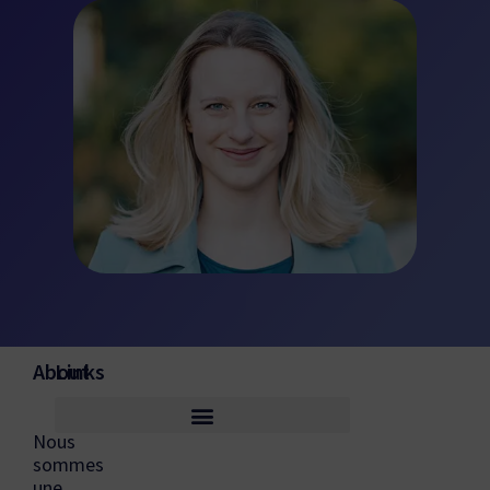
About
Links
Nous
sommes
une