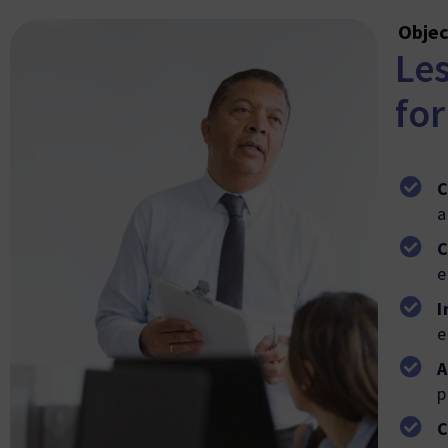
Objec
Le
fo
C
a
C
e
I
e
A
p
C