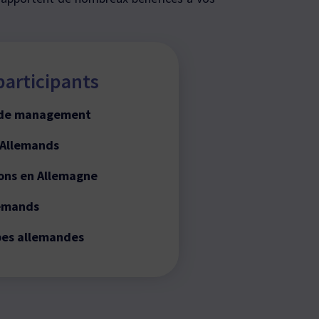
participants
e de management
 Allemands
ions en Allemagne
lemands
pes allemandes