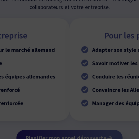
collaborateurs et votre entreprise.
treprise
Pour les 
ur le marché allemand
Adapter son styl
e
Savoir motiver les
es équipes allemandes
Conduire les réun
renforcé
Convaincre les Al
 renforcée
Manager des équi
Planifier mon appel découverte