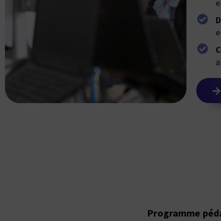
e
D
e
C
a
Programme pédag