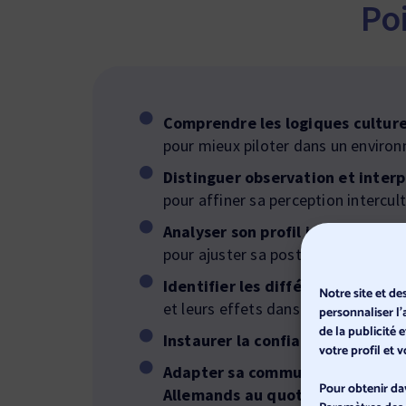
Po
Comprendre les logiques culture
pour mieux piloter dans un enviro
Distinguer observation et inter
pour affiner sa perception intercult
Analyser son profil interculture
pour ajuster sa posture de leaders
Identifier les différences de val
Notre site et de
et leurs effets dans le travail fra
personnaliser l
de la publicité 
Instaurer la confiance avec des
votre profil et
Adapter sa communication profe
Pour obtenir da
Allemands au quotidien