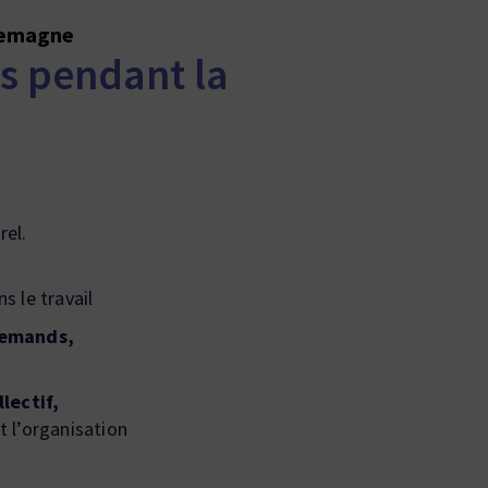
llemagne
s pendant la
rel.
 le travail
llemands,
lectif,
 l’organisation