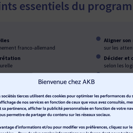
ints essentiels du progra
lles
Aligner son
nnement franco-allemand
sur les atte
prétation
Décider et
urelle
selon les lo
l avec CultureConnector
Déléguer de
Bienvenue chez AKB
hip aux Allemands
en Allemag
eurs culturelles
Motiver dur
s sociétés tierces utilisent des cookies pour optimiser les performances du s
nco-allemand
allemands
’affichage de nos services en fonction de ceux que vous avez consultés, me
et sa pertinence, afficher la publicité personnalisée en fonction de votre na
 collaborateurs allemands
Comprendre 
 vous permettre de partager du contenu sur les réseaux sociaux.
selon les co
ssionnelle avec des
vantage d'informations et/ou pour modifier vos préférences, cliquez sur le
Piloter le 