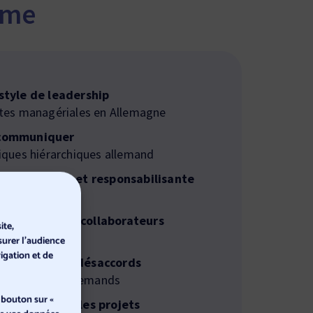
mme
 style de leadership
ntes managériales en Allemagne
 communiquer
giques hiérarchiques allemand
 façon claire et responsabilisante
ne
ablement des collaborateurs
ite,
surer l'audience
vigation et de
et gérer les désaccords
des culturels allemands
 bouton sur «
changement et les projets