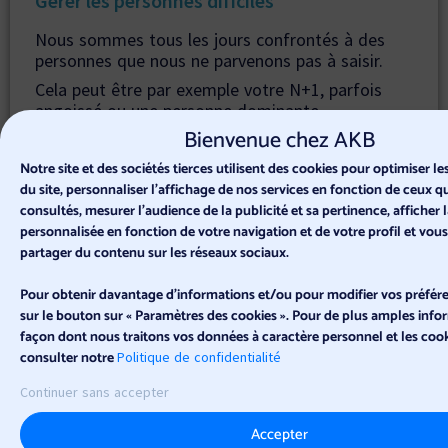
Gérer les personnes dificiles
Nous sommes tous les jours confrontés à des
personnes que nous ne parvenons pas à saisir.
Cela peut être par exemple votre N+1, parfois
angoissé ou une personne dominante.
Bienvenue chez AKB
Notre coach de manager vous aide à :
Identifier face à quel type de personne vous
Notre site et des sociétés tierces utilisent des cookies pour optimiser 
êtes
du site, personnaliser l’affichage de nos services en fonction de ceux 
Identifier votre stratégie pour mieux gérer
consultés, mesurer l'audience de la publicité et sa pertinence, afficher l
cette personne
personnalisée en fonction de votre navigation et de votre profil et vou
partager du contenu sur les réseaux sociaux.
Pour obtenir davantage d'informations et/ou pour modifier vos préfére
sur le bouton sur « Paramètres des cookies ». Pour de plus amples infor
Faire face au stress
façon dont nous traitons vos données à caractère personnel et les cooki
consulter notre
Plus vous montez dans la hiérarchie, plus la
Politique de confidentialité
pression et le stress augmentent puisque le
Continuer sans accepter
périmètre grandit.
Notre coaching managers vous aide à :
Accepter