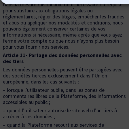
Dans la mesure raisonnablement nécessaire ou requise
pour satisfaire aux obligations légales ou
réglementaires, régler des litiges, empêcher les fraudes
et abus ou appliquer nos modalités et conditions, nous
pouvons également conserver certaines de vos
informations si nécessaire, même après que vous ayez
fermé votre compte ou que nous n’ayons plus besoin
pour vous fournir nos services.
Article 11- Partage des données personnelles avec
des tiers
Les données personnelles peuvent être partagées avec
des sociétés tierces exclusivement dans l’Union
européenne, dans les cas suivants :
– lorsque l’utilisateur publie, dans les zones de
commentaires libres de la Plateforme, des informations
accessibles au public ;
– quand l’utilisateur autorise le site web d’un tiers à
accéder à ses données ;
– quand la Plateforme recourt aux services de