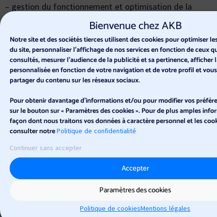
– gestion du fonctionnement et optimisation de la
Plateforme ;
Bienvenue chez AKB
– mise en œuvre d’une assistance utilisateurs ;
Notre site et des sociétés tierces utilisent des cookies pour optimiser 
– vérification, identification et authentification des
du site, personnaliser l’affichage de nos services en fonction de ceux 
données transmises par l’utilisateur ;
consultés, mesurer l'audience de la publicité et sa pertinence, afficher l
– personnalisation des services en affichant des
personnalisée en fonction de votre navigation et de votre profil et vou
publicités en fonction de l’historique de navigation de
partager du contenu sur les réseaux sociaux.
l’utilisateur, selon ses préférences ;
Pour obtenir davantage d'informations et/ou pour modifier vos préfére
– prévention et détection des fraudes, malwares
sur le bouton sur « Paramètres des cookies ». Pour de plus amples infor
(malicious softwares ou logiciels malveillants) et
façon dont nous traitons vos données à caractère personnel et les cooki
gestion des incidents de sécurité ;
consulter notre
Politique de confidentialité
– gestion des éventuels litiges avec les utilisateurs ;
Continuer sans accepter
– envoi d’informations commerciales et publicitaires, en
fonction des préférences de l’utilisateur ;
Accepter
Article 10 – Politique de conservation des données
Paramètres des cookies
La Plateforme conserve vos données pour la durée
nécessaire pour vous fournir ses services ou
Politique de cookies
Mentions légales
son assistance.