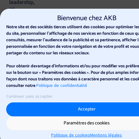
leadership,
en
enjeux
Bienvenue chez AKB
culturels
Notre site et des sociétés tierces utilisent des cookies pour optimiser 
franco-
du site, personnaliser l’affichage de nos services en fonction de ceux 
allemands
consultés, mesurer l'audience de la publicité et sa pertinence, afficher l
et
personnalisée en fonction de votre navigation et de votre profil et vou
en
partager du contenu sur les réseaux sociaux.
gestion
de
Pour obtenir davantage d'informations et/ou pour modifier vos préfére
conflits.
sur le bouton sur « Paramètres des cookies ». Pour de plus amples infor
façon dont nous traitons vos données à caractère personnel et les cooki
consulter notre
Politique de confidentialité
Ⓒ 2026 AKB, All Rights Reserved
Mentions légales et et politique de confidentialité
Continuer sans accepter
Mise à jour le 13/02/2026
Accepter
Paramètres des cookies
Politique de cookies
Mentions légales