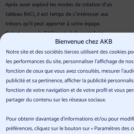
Après avoir exploré les modes de création d’un
tableau RACI, il est temps de s’intéresser aux
trésors qu’il peut apporter à votre équipe.
Qu’est-ce que le RACI peut réellement faire
Bienvenue chez AKB
pour vous ?
Notre site et des sociétés tierces utilisent des cookies p
Amélioration de la communication :
les performances du site, personnaliser l’affichage de nos
Imaginez un monde où chaque membre de
fonction de ceux que vous avez consultés, mesurer l'audi
l’équipe sait exactement à qui s’adresser pour
publicité et sa pertinence, afficher la publicité personnali
obtenir des réponses. Avec le RACI, la
fonction de votre navigation et de votre profil et vous pe
communication devient un jeu d’enfant. Fini les
partager du contenu sur les réseaux sociaux.
quiproquos et les pertes de temps ! Chacun sait
qui fait quoi, ce qui facilite les échanges
Pour obtenir davantage d'informations et/ou pour modifi
d’informations et renforce la cohésion.
préférences, cliquez sur le bouton sur « Paramètres des c