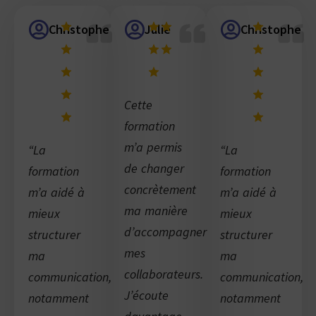
Christophe
Julie
Christophe
Cette
formation
m’a permis
“La
“La
de changer
formation
formation
concrètement
m’a aidé à
m’a aidé à
ma manière
mieux
mieux
d’accompagner
structurer
structurer
mes
ma
ma
collaborateurs.
communication,
communication,
J’écoute
notamment
notamment