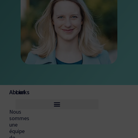
About
Links
Nous
sommes
une
équipe
de