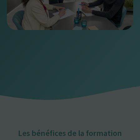
Home
»
03 – Formation – Management
»
Formation –
Qualité de vie au travail
Les bénéfices de la formation