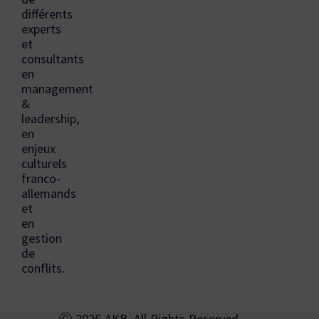
différents
experts
et
consultants
en
management
&
leadership,
en
enjeux
culturels
franco-
allemands
et
en
gestion
de
conflits.
Ⓒ 2026 AKB, All Rights Reserved