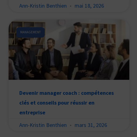
Ann-Kristin Benthien
mai 18, 2026
MANAGEMENT
Devenir manager coach : compétences
clés et conseils pour réussir en
entreprise
Ann-Kristin Benthien
mars 31, 2026