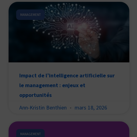
MANAGEMENT
Impact de l’intelligence artificielle sur
le management : enjeux et
opportunités
Ann-Kristin Benthien
mars 18, 2026
MANAGEMENT