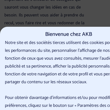
sauront vous changer les idées en cas de
besoin. Ils peuvent vous aider à prendre du
recul, vous faire rire et vous redonner de la
motivation. Pour construire ce type de relation,
Bienvenue chez AKB
essayez de passer du temps avec eux durant
Notre site et des sociétés tierces utilisent des cookies p
vos pauses, mais aussi en dehors des heures de
les performances du site, personnaliser l’affichage de nos
travail, en allant boire un verre ou en pratiquant
fonction de ceux que vous avez consultés, mesurer l'audi
la même activité.
publicité et sa pertinence, afficher la publicité personnali
11 – Déléguez pour mieux gérer le
fonction de votre navigation et de votre profil et vous pe
stress au travail
partager du contenu sur les réseaux sociaux.
Si refuser du travail supplémentaire peut être
une bonne option pour éviter de se sentir
Pour obtenir davantage d'informations et/ou pour modifi
stressé, il est également possible de déléguer
préférences, cliquez sur le bouton sur « Paramètres des c